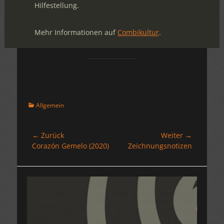
Hilfestellung.
Mehr Informationen auf
Combikultur
.
Kategorien
Allgemein
Beitragsnavigation
← Zurück
Weiter →
Vorheriger
Nächster
Corazón Gemelo (2020)
Zeichnungsnotizen
Beitrag:
Beitrag: