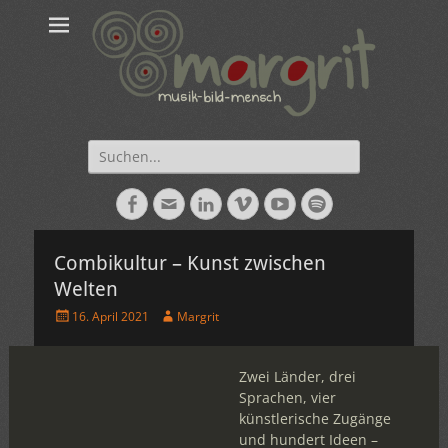
Suche
nach:
Facebook
E-
LinkedIn
Vimeo
YouTube
Spotify
Mail
Combikultur – Kunst zwischen
Welten
Veröffentlicht
Autor
16. April 2021
Margrit
am
Zwei Länder, drei
Sprachen, vier
künstlerische Zugänge
und hundert Ideen –