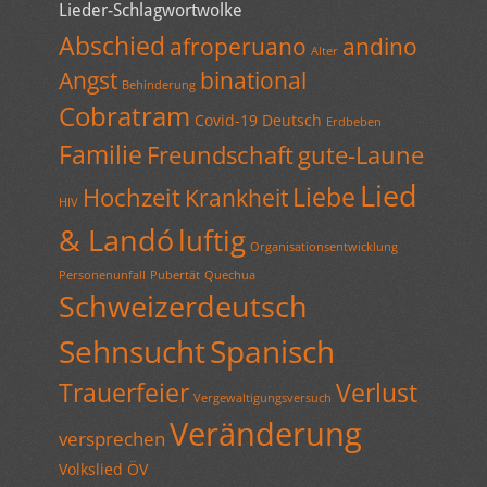
Lieder-Schlagwortwolke
Abschied
afroperuano
andino
Alter
Angst
binational
Behinderung
Cobratram
Covid-19
Deutsch
Erdbeben
Familie
Freundschaft
gute-Laune
Lied
Liebe
Hochzeit
Krankheit
HIV
& Landó
luftig
Organisationsentwicklung
Personenunfall
Pubertät
Quechua
Schweizerdeutsch
Sehnsucht
Spanisch
Trauerfeier
Verlust
Vergewaltigungsversuch
Veränderung
versprechen
Volkslied
ÖV