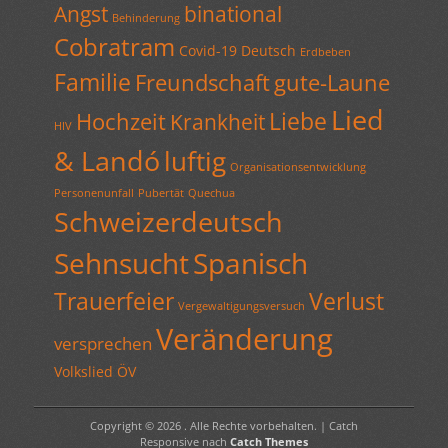
Angst
binational
Behinderung
Cobratram
Covid-19
Deutsch
Erdbeben
Familie
Freundschaft
gute-Laune
Lied
Liebe
Hochzeit
Krankheit
HIV
& Landó
luftig
Organisationsentwicklung
Personenunfall
Pubertät
Quechua
Schweizerdeutsch
Sehnsucht
Spanisch
Trauerfeier
Verlust
Vergewaltigungsversuch
Veränderung
versprechen
Volkslied
ÖV
Copyright © 2026
. Alle Rechte vorbehalten. | Catch
Responsive nach
Catch Themes