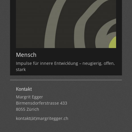
Mensch
Impulse für innere Entwicklung – neugierig, offen,
stark
Kontakt
Margrit Egger
Birmensdorferstrasse 433
8055 Zürich
kontakt(ät)margritegger.ch