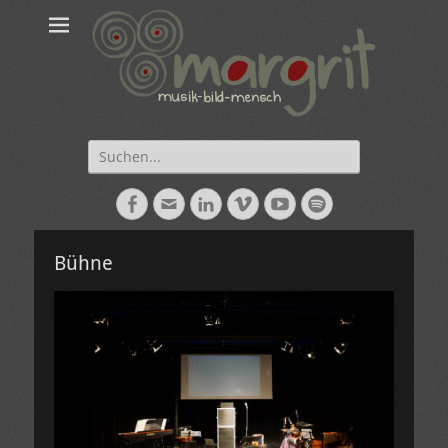
Suche
nach:
Facebook
E-
LinkedIn
Vimeo
YouTube
Spotify
Mail
Bühne