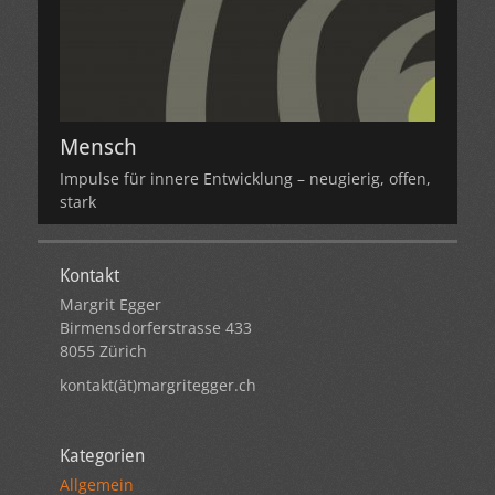
Mensch
Impulse für innere Entwicklung – neugierig, offen,
stark
Kontakt
Margrit Egger
Birmensdorferstrasse 433
8055 Zürich
kontakt(ät)margritegger.ch
Kategorien
Allgemein