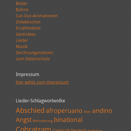
Bilder
Bühne
Cut-Out-Animationen
Didaktisches
Erzählvideos
Gesticktes
Lieder
Musik
Zeichnungsnotizen
zum Datenschutz
Impressum
hier gehts zum Impressum
Lieder-Schlagwortwolke
Abschied
afroperuano
andino
Alter
Angst
binational
Behinderung
Cobratram
Covid-19
Deutsch
Erdbeben