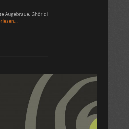
fte Augebraue. Ghör di
erlesen…