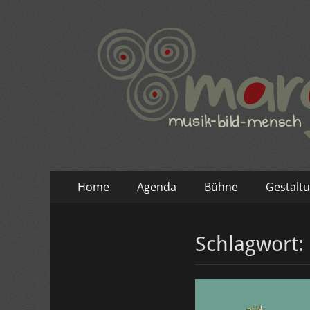
Primäres
Zum
Home
Agenda
Bühne
Gestaltu
Inhalt
Menü
springen
Schlagwort: