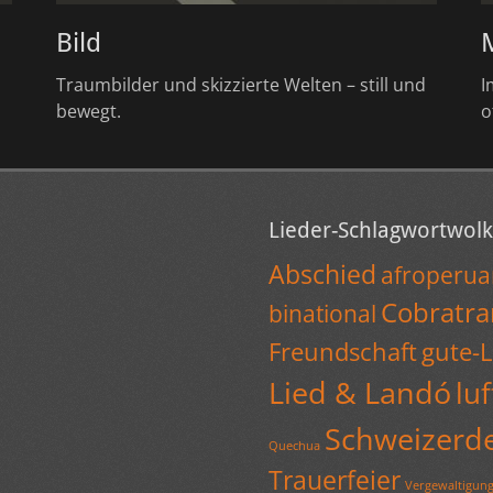
Bild
Traumbilder und skizzierte Welten – still und
I
bewegt.
o
Lieder-Schlagwortwol
Abschied
afroperu
Cobratr
binational
Freundschaft
gute-
Lied & Landó
luf
Schweizerd
Quechua
Trauerfeier
Vergewaltigun