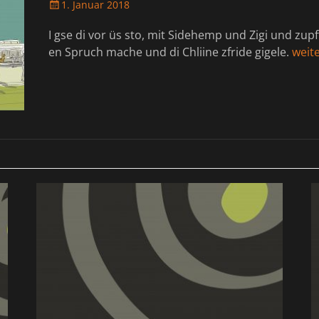
Veröffentlicht
1. Januar 2018
am
I gse di vor üs sto, mit Sidehemp und Zigi und zup
en Spruch mache und di Chliine zfride gigele.
weit