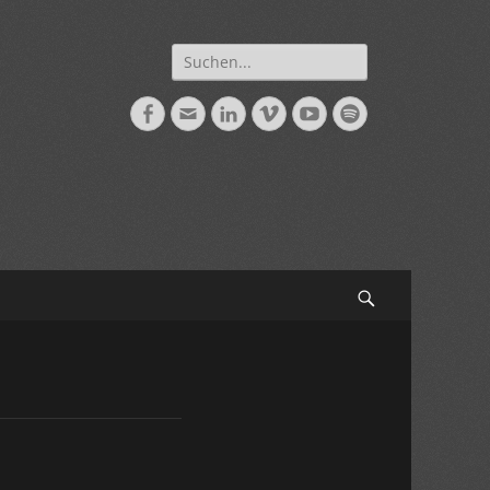
Suche
nach:
Facebook
E-
LinkedIn
Vimeo
YouTube
Spotify
Mail
Suchen