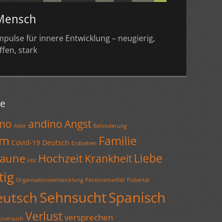
Mensch
mpulse für innere Entwicklung – neugierig,
ffen, stark
ke
ano
andino
Angst
Alter
Behinderung
am
Familie
Covid-19
Deutsch
Erdbeben
Liebe
Laune
Hochzeit
Krankheit
HIV
tig
Organisationsentwicklung
Personenunfall
Pubertät
Sehnsucht
Spanisch
eutsch
Verlust
versprechen
gsversuch