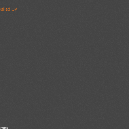
kslied
ÖV
emes