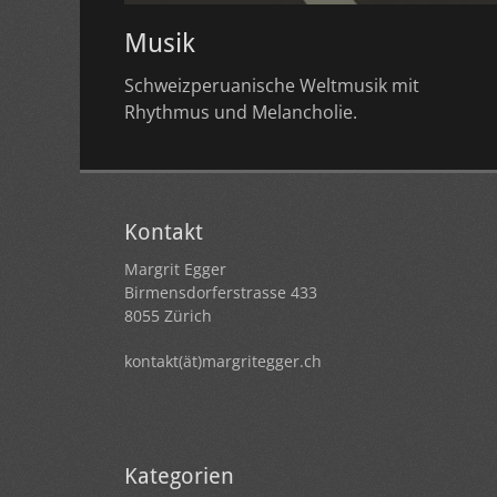
Musik
Schweizperuanische Weltmusik mit
Rhythmus und Melancholie.
Kontakt
Margrit Egger
Birmensdorferstrasse 433
8055 Zürich
kontakt(ät)margritegger.ch
Kategorien