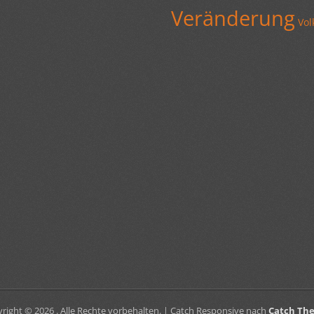
Veränderung
Vol
right © 2026
. Alle Rechte vorbehalten. | Catch Responsive nach
Catch Th