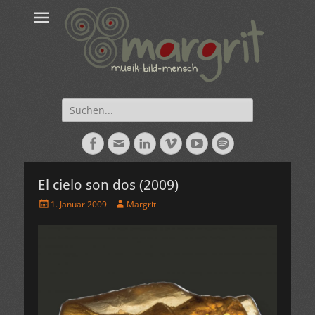
Suche
nach:
Facebook
E-
LinkedIn
Vimeo
YouTube
Spotify
Mail
El cielo son dos (2009)
Veröffentlicht
Autor
1. Januar 2009
Margrit
am