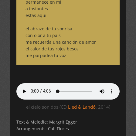
permanece en mi
a instantes
estás aquí
el abrazo de tu sonrisa
con olor a tu país
me recuerda una canción de amor
el calor de tus rojos besos
me parpadea tu voz
el cielo son dos (CD
Lied & Landó
, 2014)
Text & Melodie: Margrit Egger
Arrangements: Cali Flores