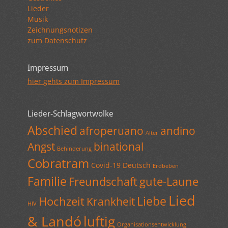
Lieder
Musik
Zeichnungsnotizen
zum Datenschutz
Impressum
hier gehts zum Impressum
Lieder-Schlagwortwolke
Abschied
afroperuano
andino
Alter
Angst
binational
Behinderung
Cobratram
Covid-19
Deutsch
Erdbeben
Familie
Freundschaft
gute-Laune
Lied
Liebe
Hochzeit
Krankheit
HIV
& Landó
luftig
Organisationsentwicklung