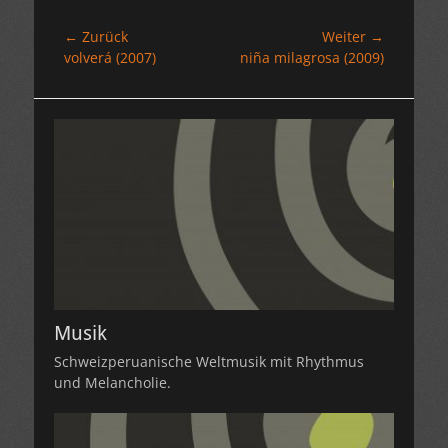
Beitragsnavigation
← Zurück
Weiter →
Vorheriger
Nächster
volverá (2007)
niña milagrosa (2009)
Beitrag:
Beitrag:
Musik
Schweizperuanische Weltmusik mit Rhythmus
und Melancholie.