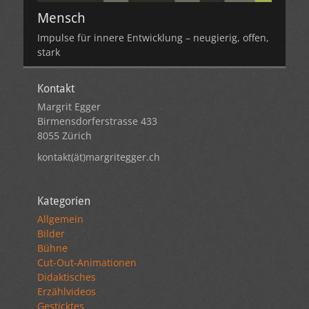
Mensch
Impulse für innere Entwicklung – neugierig, offen,
stark
Kontakt
Margrit Egger
Birmensdorferstrasse 433
8055 Zürich
kontakt(ät)margritegger.ch
Kategorien
Allgemein
Bilder
Bühne
Cut-Out-Animationen
Didaktisches
Erzählvideos
Gesticktes